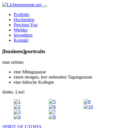
Skip
to
Portfolio
content
Hochzeiten
Precious You
Wiebke
Investition
Kontakt
[business]portraits
man nehme:
eine Mittagspause
einen riesigen, leer stehenden Tagungsraum
eine hübsche Kollegin
danke, Lisa!
Beitragsnavigation
SPIRIT OF UTOPIA